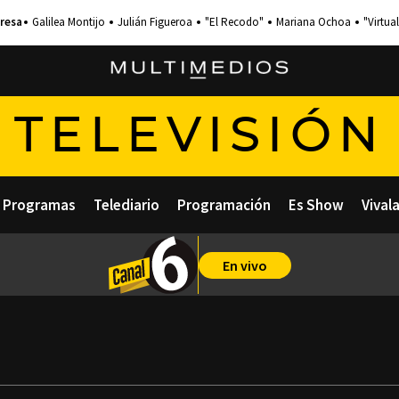
Galilea Montijo
Julián Figueroa
"El Recodo"
Mariana Ochoa
"Virtual
TELEVISIÓN
Programas
Telediario
Programación
Es Show
Vival
En vivo