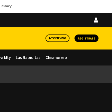
 Insanity"
Iniciar
sesión
TV EN VIVO
REGÍSTRATE
avi Mty
Las Rapiditas
Chismorreo