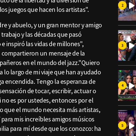
rutó de la libertad y la diversión de
los juegos que hacen los artistas".
re y abuelo, y un gran mentor y amigo
 trabajo y las décadas que pasó
e inspiró las vidas de millones",
 compartieron un mensaje de la
mpañeros en el mundo del jazz."Quiero
a lo largo de mi viaje que han ayudado
a encendida. Tengo la esperanza de
ensación de tocar, escribir, actuar o
i no es por ustedes, entonces por el
lo que el mundo necesita más artistas,
 para mis increíbles amigos músicos
lia para mí desde que los conozco: ha