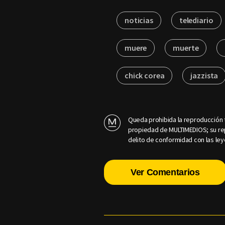
noticias
telediario
muere
muerte
chick corea
jazzista
Queda prohibida la reproducción t
propiedad de MULTIMEDIOS; su rep
delito de conformidad con las ley
Ver Comentarios