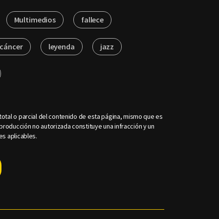
Multimedios
fallece
cáncer
leyenda
jazz
otal o parcial del contenido de esta página, mismo que es
roducción no autorizada constituye una infracción y un
es aplicables.