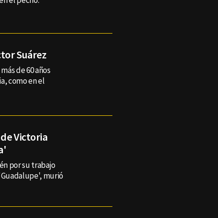
en el pecho.
ctor Suárez
e más de 60 años
ia, como en el
 de Victoria
a'
n por su trabajo
 'Guadalupe', murió