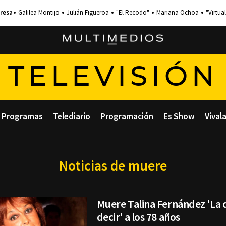
Galilea Montijo
Julián Figueroa
"El Recodo"
Mariana Ochoa
"Virtual
TELEVISIÓN
Programas
Telediario
Programación
Es Show
Vival
Noticias de muere
Muere Talina Fernández 'La
decir' a los 78 años