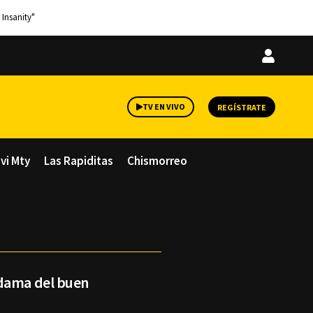
 Insanity"
Iniciar
sesión
TV EN VIVO
REGÍSTRATE
avi Mty
Las Rapiditas
Chismorreo
 dama del buen