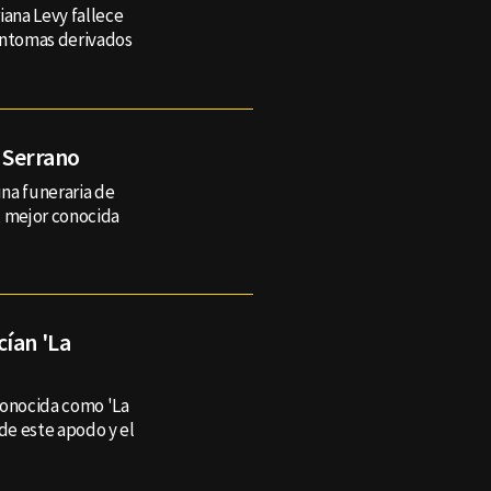
ana Levy fallece
íntomas derivados
a Serrano
una funeraria de
, mejor conocida
cían 'La
conocida como 'La
 de este apodo y el