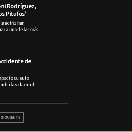
Toni Rodríguez,
os Pitufos'
la actriz han
ar a una de las más
accidente de
mpacto su auto
rdió la vida en el
SIGUIENTE