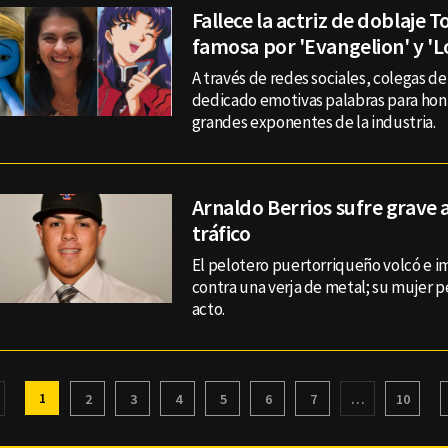
Fallece la actriz de doblaje 
famosa por 'Evangelion' y 'L
A través de redes sociales, colegas de 
dedicado emotivas palabras para honr
grandes exponentes de la industria.
Arnaldo Berrios sufre grave 
tráfico
El pelotero puertorriqueño volcó e i
contra una verja de metal; su mujer pe
acto.
1
2
3
4
5
6
7
…
10