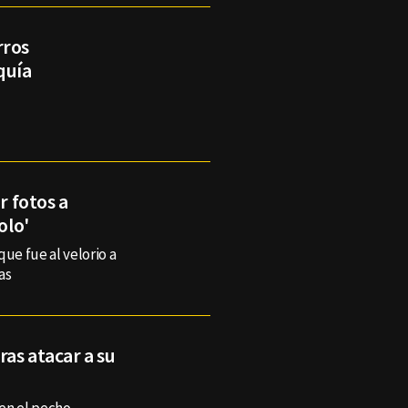
rros
quía
r fotos a
olo'
ue fue al velorio a
as
as atacar a su