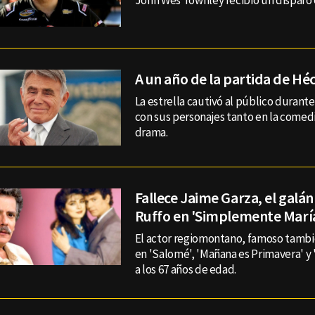
John Wes Townley recibió un disparo 
A un año de la partida de Hé
La estrella cautivó al público durant
con sus personajes tanto en la comed
drama.
Fallece Jaime Garza, el galán
Ruffo en 'Simplemente Marí
El actor regiomontano, famoso tambié
en 'Salomé', 'Mañana es Primavera' y
a los 67 años de edad.