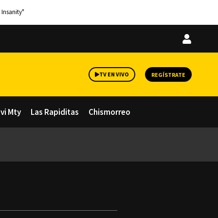
 Insanity"
Iniciar
sesión
TV EN VIVO
REGÍSTRATE
avi Mty
Las Rapiditas
Chismorreo