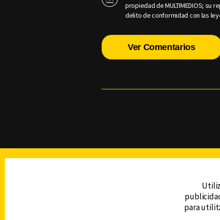
propiedad de MULTIMEDIOS; su rep
delito de conformidad con las ley
Ver Comentarios
TELEVISIÓN
Utili
publicidad
DERECHOS RESERVADOS © CANAL 6 2026
para utili
Prohibida la reproducción total o parcial, i