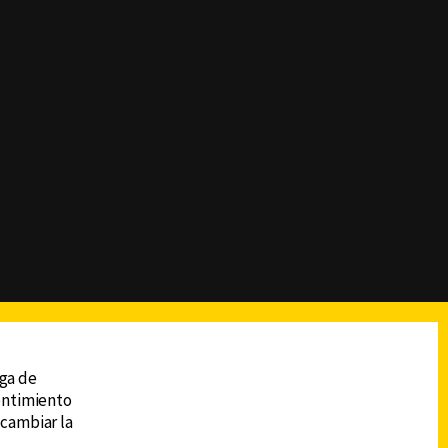
reads
Subir
ega de
sentimiento
 cambiar la