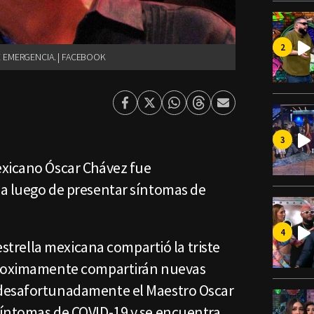
 EMERGENCIA. | FACEBOOK
Facebook
Twitter
Whatsapp
Threads
Enviar
por
Email
exicano Óscar Chávez fue
a luego de presentar síntomas de
 estrella mexicana compartió la triste
proximamente compartirán nuevas
desafortunadamente el Maestro Oscar
íntomas de COVID-19 y se encuentra