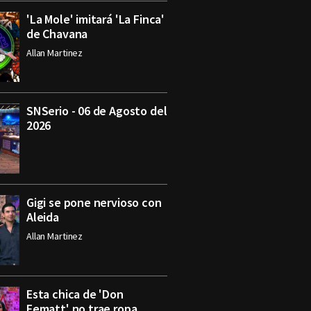
'La Mole' imitará 'La Finca'
de Chavana
Allan Martinez
SNSerio - 06 de Agosto del
2026
Gigi se pone nervioso con
Aleida
Allan Martinez
Esta chica de 'Don
Fematt' no trae ropa