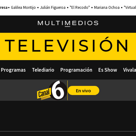
Galilea Montijo
Julián Figueroa
"El Recodo"
Mariana Ochoa
"Virtual
TELEVISIÓN
Programas
Telediario
Programación
Es Show
Vival
En vivo