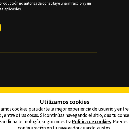
roducción no autorizada constituye una infracción y un
es aplicables.
Facebook
Twitter
Youtube
Instagram
TikTok
Th
Utilizamos cookies
zamos cookies para darte la mejor experiencia de usuario y entr
, entre otras cosas. Si continúas navegando el sitio, das tu con
CONTACTO
tzar dicha tecnología, según nuestra
Política de cookies
. Puedes
AVISO DE PRIVACIDAD
ncluyendo
configuración en tu navegador cuando gustes.
AVISO LEGAL