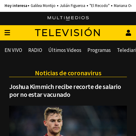
Galilea Montijo
Julián Figueroa
"El Recodo"
Mariana Och
TELEVISIÓN
EN VIVO
RADIO
Últimos Videos
Programas
Telediar
Noticias de coronavirus
Joshua Kimmich recibe recorte de salario
por no estar vacunado