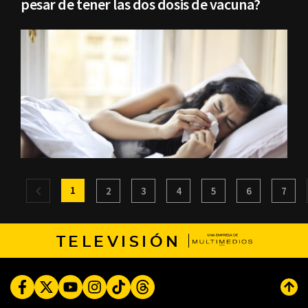
pesar de tener las dos dosis de vacuna?
1
2
3
4
5
6
7
TELEVISIÓN
Facebook
Twitter
Youtube
Instagram
TikTok
Threads
Subi