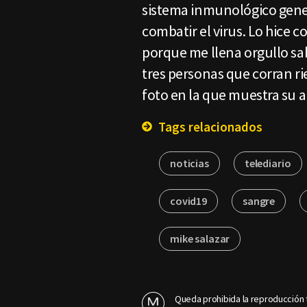
sistema inmunológico gene
combatir el virus. Lo hice 
porque me llena orgullo sab
tres personas que corran ri
foto en la que muestra su 
Tags relacionados
noticias
telediario
covid19
sangre
mike salazar
Queda prohibida la reproducción t