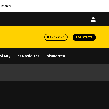
 Insanity"
Iniciar
sesión
TV EN VIVO
REGÍSTRATE
avi Mty
Las Rapiditas
Chismorreo