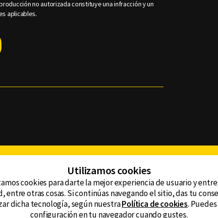
roducción no autorizada constituye una infracción y un
es aplicables.
Facebook
Twitter
Youtube
Instagram
TikTok
Th
Utilizamos cookies
zamos cookies para darte la mejor experiencia de usuario y entr
, entre otras cosas. Si continúas navegando el sitio, das tu con
CONTACTO
tzar dicha tecnología, según nuestra
Política de cookies
. Puedes
AVISO DE PRIVACIDAD
ncluyendo
configuración en tu navegador cuando gustes.
AVISO LEGAL