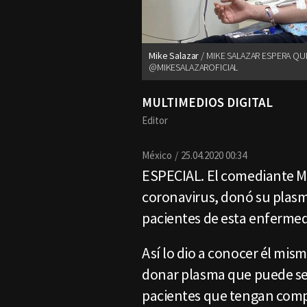
Mike Salazar
MIKE SALAZAR ESPERA QU
@MIKESALAZAROFICIAL
MULTIMEDIOS DIGITAL
Editor
México
25.04.2020 00:34
ESPECIAL. El comediante Mi
coronavirus, donó su plasm
pacientes de esta enferme
Así lo dio a conocer él mism
donar plasma que puede ser
pacientes que tengan compl