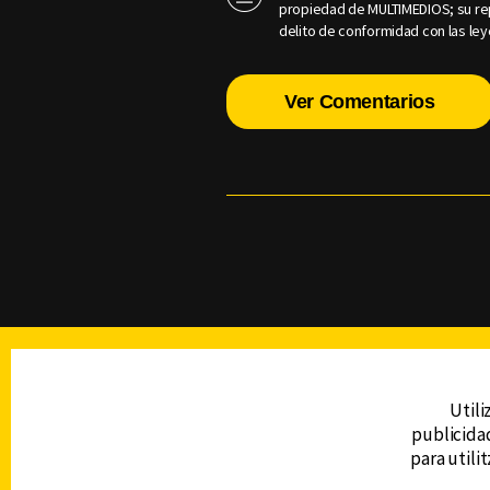
propiedad de MULTIMEDIOS; su rep
delito de conformidad con las ley
Ver Comentarios
TELEVISIÓN
Utili
publicidad
DERECHOS RESERVADOS © CANAL 6 2026
para utili
Prohibida la reproducción total o parcial, i
cualquier medio electrónico o magnético.