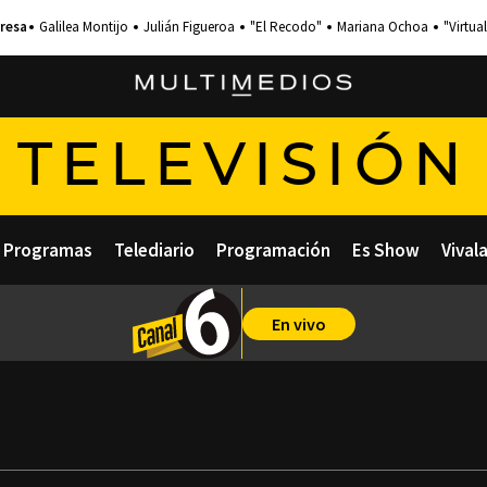
Galilea Montijo
Julián Figueroa
"El Recodo"
Mariana Ochoa
"Virtual
TELEVISIÓN
Programas
Telediario
Programación
Es Show
Vival
En vivo