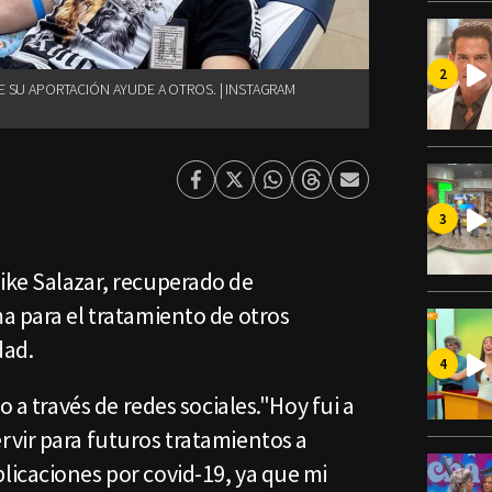
E SU APORTACIÓN AYUDE A OTROS. | INSTAGRAM
Facebook
Twitter
Whatsapp
Threads
Enviar
por
Email
ke Salazar, recuperado de
a para el tratamiento de otros
dad.
o a través de redes sociales."Hoy fui a
vir para futuros tratamientos a
icaciones por covid-19, ya que mi