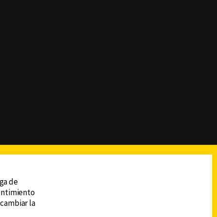
reads
Subir
ega de
sentimiento
 cambiar la