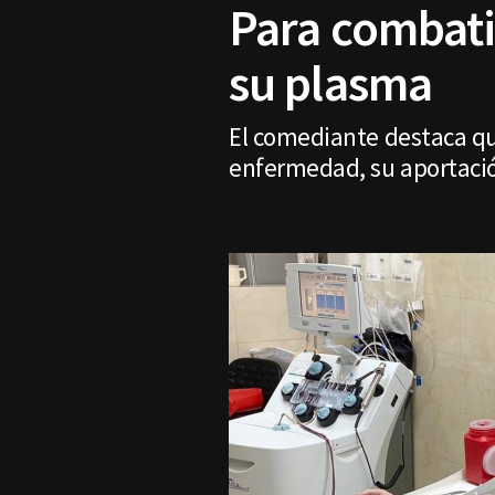
Para combati
su plasma
El comediante destaca qu
enfermedad, su aportación