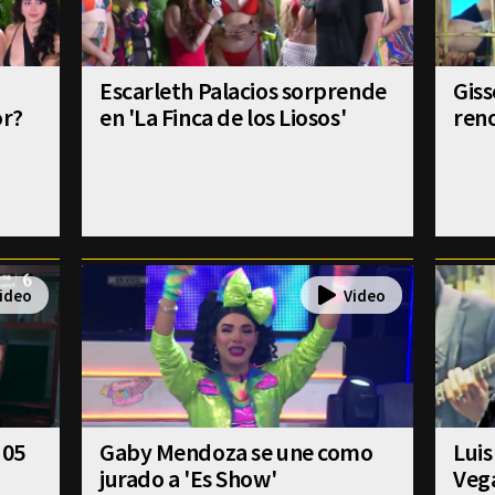
Escarleth Palacios sorprende
Gis
or?
en 'La Finca de los Liosos'
reno
 05
Gaby Mendoza se une como
Luis
jurado a 'Es Show'
Veg