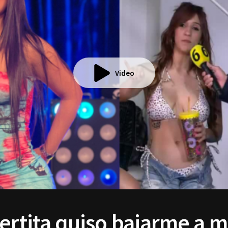
Video
ertita quiso bajarme a m