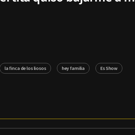
la finca de los liosos
hey familia
Es Show