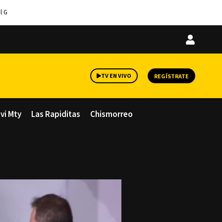
l G
Iniciar
sesión
TV EN VIVO
REGÍSTRATE
avi Mty
Las Rapiditas
Chismorreo