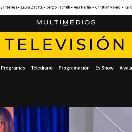
Laura Zapata
Sergio Fachelli
Ana Martín
Christian Valero
Karo
TELEVISIÓN
Programas
Telediario
Programación
Es Show
Vival