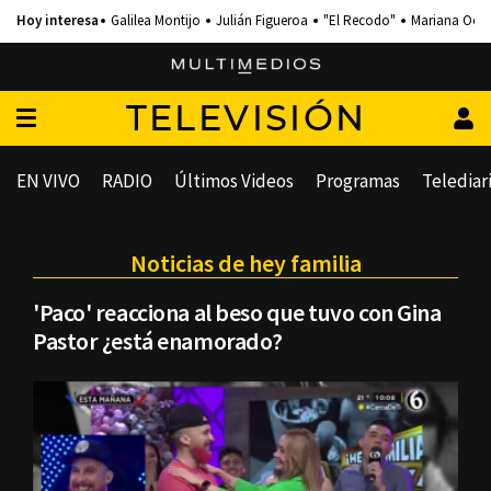
Galilea Montijo
Julián Figueroa
"El Recodo"
Mariana Och
TELEVISIÓN
EN VIVO
RADIO
Últimos Videos
Programas
Telediar
Noticias de hey familia
'Paco' reacciona al beso que tuvo con Gina
Pastor ¿está enamorado?