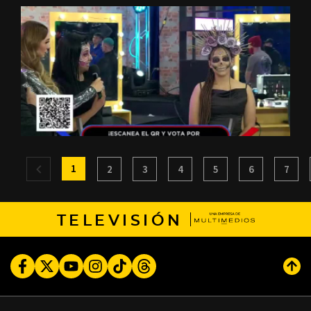
1
2
3
4
5
6
7
TELEVISIÓN
Facebook
Twitter
Youtube
Instagram
TikTok
Threads
Subi