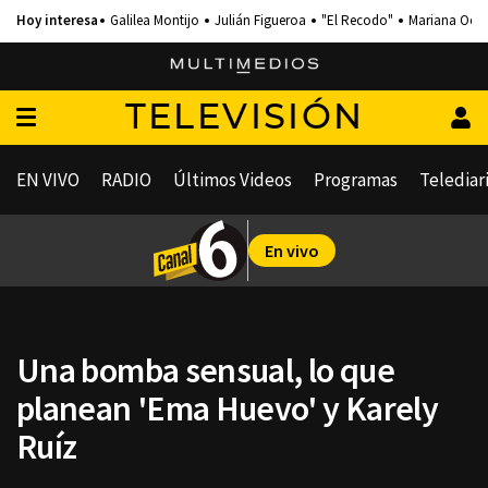
Galilea Montijo
Julián Figueroa
"El Recodo"
Mariana Och
TELEVISIÓN
EN VIVO
RADIO
Últimos Videos
Programas
Telediar
En vivo
Una bomba sensual, lo que
planean 'Ema Huevo' y Karely
Ruíz