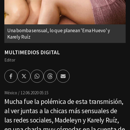
Una bomba sensual, lo que planean 'Ema Huevo' y
Karely Ruíz
MULTIMEDIOS DIGITAL
Editor
Facebook
Twitter
Whatsapp
Threads
Enviar
por
Email
México
12.06.2020 05:15
Mucha fue la polémica de esta transmisión,
al ver juntas a la chicas más sensuales de
las redes sociales, Madeleyn y Karely Ruíz,
en una charla muy cómodas en la cuenta de