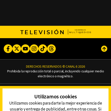
TELEVISIÓN
Facebook
Twitter
Youtube
Instagram
TikTok
Threads
Subi
DERECHOS RESERVADOS © CANAL 6 2026
Prohibida la reproducción total o parcial, incluyendo cualquier medio
electrónico o magnético.
CONTACTO
Utilizamos cookies
AVISO DE PRIVACIDAD
AVISO LEGAL
Utilizamos cookies para darte la mejor experiencia de
DEFENSORÍA DE LAS AUDIENCIAS
usuario y entrega de publicidad, entre otras cosas. Si