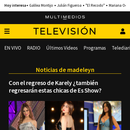
Galilea Montijo
Julián Figueroa
"El Recodo"
Mariana Och
TELEVISIÓN
EN VIVO
RADIO
Últimos Videos
Programas
Telediar
Noticias de madeleyn
Con el regreso de Karely ¿también
regresarán estas chicas de Es Show?