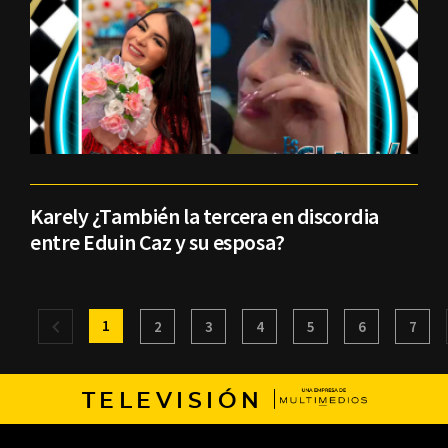
Karely ¿También la tercera en discordia
entre Eduin Caz y su esposa?
1
2
3
4
5
6
7
TELEVISIÓN