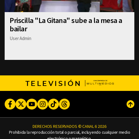
Priscilla "La Gitana" sube a la mesa a
bailar
User Admin
TELEVISIÓN
Facebook
Twitter
Youtube
Instagram
TikTok
Threads
Subi
DERECHOS RESERVADOS © CANAL 6 2026
Prohibida la reproducción total o parcial, incluyendo cualquier medio
electrónico o magnético.