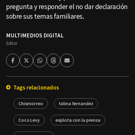
pregunta y responder el no dar declaración
sobre sus temas familiares.
MULTIMEDIOS DIGITAL
Editor
Facebook
Twitter
Whatsapp
Threads
Enviar
por
Email
Tags relacionados
Chismorreo
talina fernandez
Coco Levy
explota con la prensa