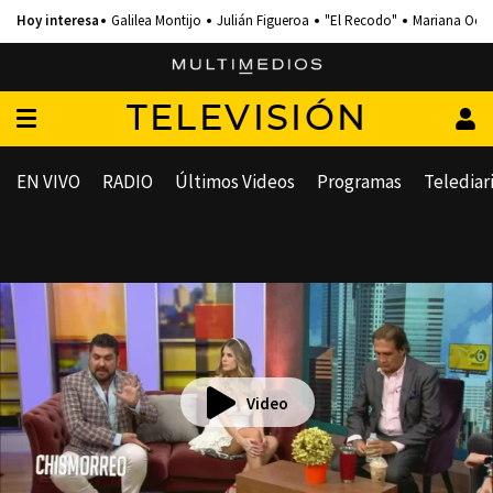
Galilea Montijo
Julián Figueroa
"El Recodo"
Mariana Och
TELEVISIÓN
EN VIVO
RADIO
Últimos Videos
Programas
Telediar
Video