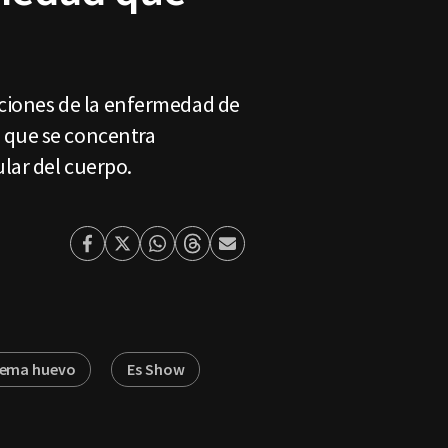
iciones de la enfermedad de
 que se concentra
lar del cuerpo.
Facebook
Twitter
Whatsapp
Threads
Enviar
por
Email
ema huevo
Es Show