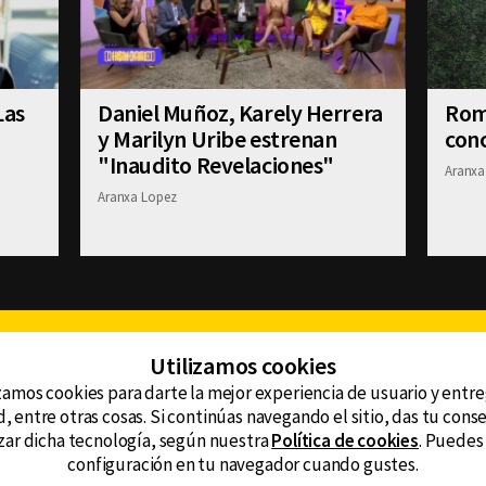
Las
Daniel Muñoz, Karely Herrera
Romi
y Marilyn Uribe estrenan
conc
"Inaudito Revelaciones"
Aranxa
Aranxa Lopez
Facebook
Twitter
Youtube
Instagram
TikTok
Th
Utilizamos cookies
zamos cookies para darte la mejor experiencia de usuario y entr
, entre otras cosas. Si continúas navegando el sitio, das tu con
CONTACTO
tzar dicha tecnología, según nuestra
Política de cookies
. Puedes
AVISO DE PRIVACIDAD
ncluyendo
configuración en tu navegador cuando gustes.
AVISO LEGAL
DEFENSORÍA DE LAS AUDIENCIAS