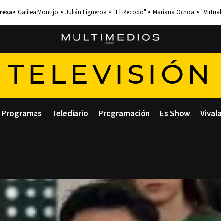
Galilea Montijo
Julián Figueroa
"El Recodo"
Mariana Ochoa
"Virtual
TELEVISIÓN
Programas
Telediario
Programación
Es Show
Vival