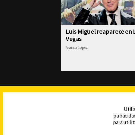
Luis Miguel reaparece en 
Vegas
Aranxa Lopez
TELEVISIÓN
Utili
publicidad
DERECHOS RESERVADOS © CANAL 6 2026
para utili
Prohibida la reproducción total o parcial, i
cualquier medio electrónico o magnético.