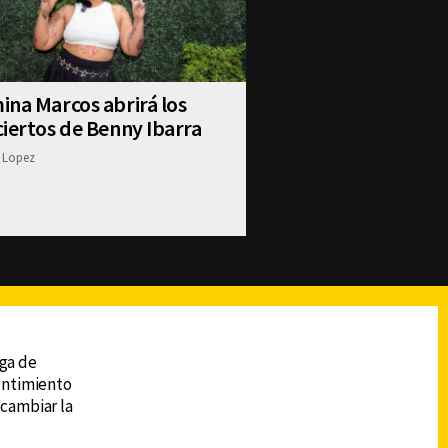
na Marcos abrirá los
iertos de Benny Ibarra
 Lopez
reads
Subir
ega de
sentimiento
 cambiar la