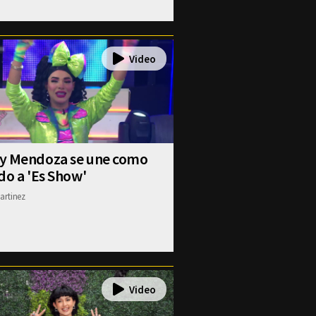
y Mendoza se une como
do a 'Es Show'
artinez