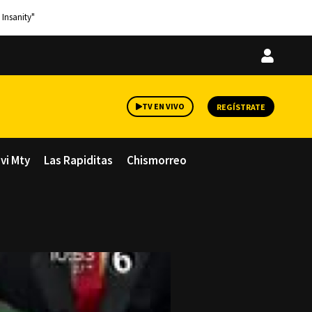
 Insanity"
Iniciar
sesión
TV EN VIVO
REGÍSTRATE
avi Mty
Las Rapiditas
Chismorreo