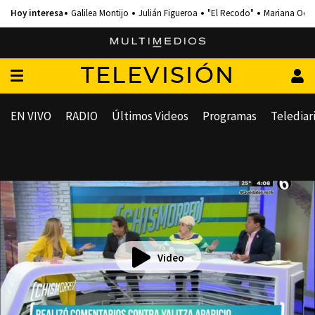
Galilea Montijo
Julián Figueroa
"El Recodo"
Mariana Och
TELEVISIÓN
EN VIVO
RADIO
Últimos Videos
Programas
Telediar
Video