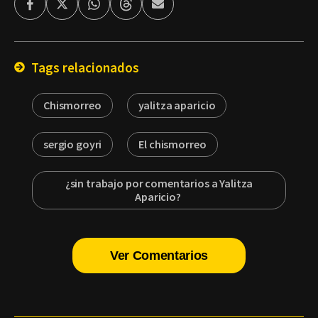
Facebook
Twitter
Whatsapp
Threads
Enviar
por
Email
Tags relacionados
Chismorreo
yalitza aparicio
sergio goyri
El chismorreo
¿sin trabajo por comentarios a Yalitza
Aparicio?
Ver Comentarios