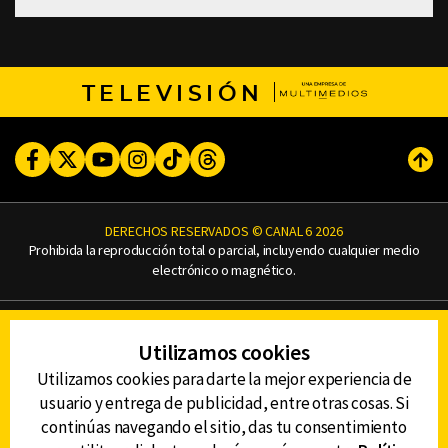
TELEVISIÓN
Facebook
Twitter
Youtube
Instagram
TikTok
Threads
Subi
DERECHOS RESERVADOS © CANAL 6 2026
Prohibida la reproducción total o parcial, incluyendo cualquier medio
electrónico o magnético.
CONTACTO
Utilizamos cookies
AVISO DE PRIVACIDAD
AVISO LEGAL
Utilizamos cookies para darte la mejor experiencia de
DEFENSORÍA DE LAS AUDIENCIAS
usuario y entrega de publicidad, entre otras cosas. Si
continúas navegando el sitio, das tu consentimiento