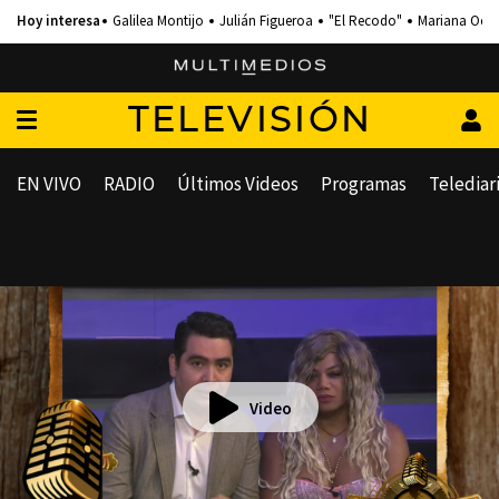
Galilea Montijo
Julián Figueroa
"El Recodo"
Mariana Och
TELEVISIÓN
EN VIVO
RADIO
Últimos Videos
Programas
Telediar
Video