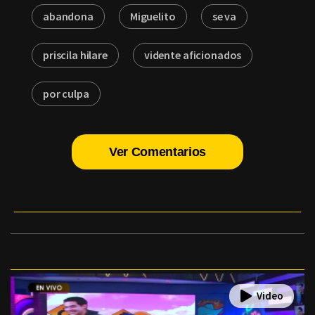
abandona
Miguelito
se va
priscila hilare
vidente aficionados
por culpa
Ver Comentarios