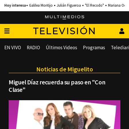
Galilea Montijo
Julián Figueroa
"El Recodo"
Mariana Och
TELEVISIÓN
EN VIVO
RADIO
Últimos Videos
Programas
Telediar
Noticias de Miguelito
Miguel Díaz recuerda su paso en "Con
Clase"