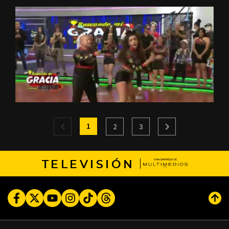
1
2
3
TELEVISIÓN
Facebook
Twitter
Youtube
Instagram
TikTok
Threads
Subi