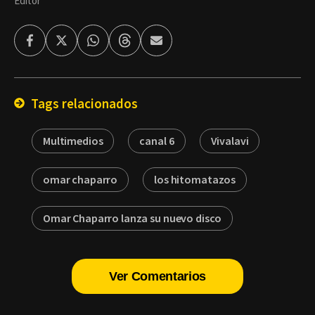
Editor
Facebook
Twitter
Whatsapp
Threads
Enviar
por
Email
Tags relacionados
Multimedios
canal 6
Vivalavi
omar chaparro
los hitomatazos
Omar Chaparro lanza su nuevo disco
Ver Comentarios