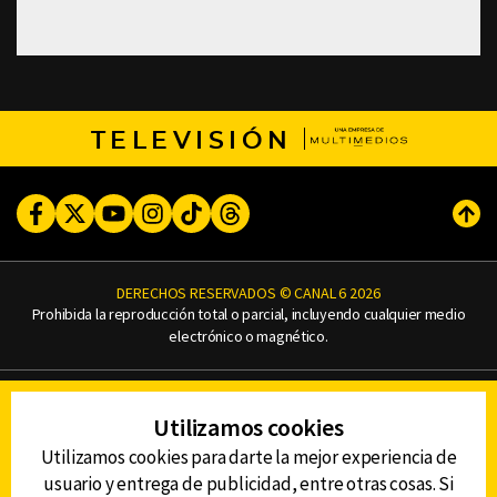
TELEVISIÓN
Facebook
Twitter
Youtube
Instagram
TikTok
Threads
Subi
DERECHOS RESERVADOS © CANAL 6 2026
Prohibida la reproducción total o parcial, incluyendo cualquier medio
electrónico o magnético.
CONTACTO
Utilizamos cookies
AVISO DE PRIVACIDAD
AVISO LEGAL
Utilizamos cookies para darte la mejor experiencia de
DEFENSORÍA DE LAS AUDIENCIAS
usuario y entrega de publicidad, entre otras cosas. Si