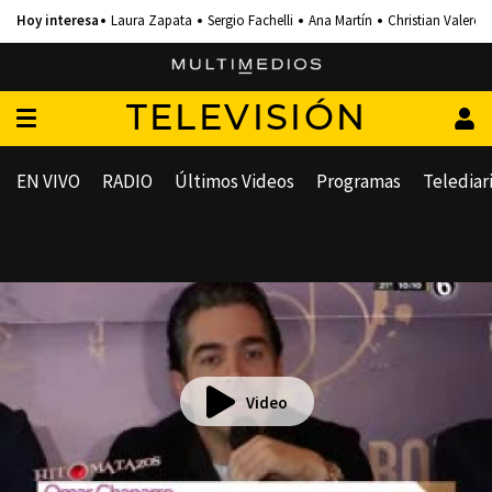
Laura Zapata
Sergio Fachelli
Ana Martín
Christian Valero
TELEVISIÓN
EN VIVO
RADIO
Últimos Videos
Programas
Telediar
Video