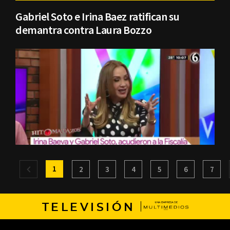
Gabriel Soto e Irina Baez ratifican su
demantra contra Laura Bozzo
1
2
3
4
5
6
7
TELEVISIÓN