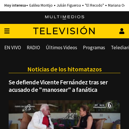
Galilea Montijo
Julián Figueroa
"El Recodo"
Mariana Och
TELEVISIÓN
EN VIVO
RADIO
Últimos Videos
Programas
Telediar
Noticias de los hitomatazos
Se defiende Vicente Fernández tras ser
acusado de "manosear" a fanática