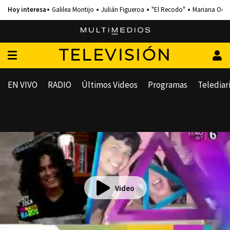
Galilea Montijo
Julián Figueroa
"El Recodo"
Mariana Och
TELEVISIÓN
EN VIVO
RADIO
Últimos Videos
Programas
Telediar
Video