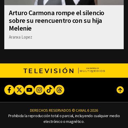
Arturo Carmona rompe el silencio
sobre su reencuentro con su hija
Melenie
Aranxa Lopez
TELEVISIÓN
Facebook
Twitter
Youtube
Instagram
TikTok
Threads
Subi
DERECHOS RESERVADOS © CANAL 6 2026
Prohibida la reproducción total o parcial, incluyendo cualquier medio
electrónico o magnético.