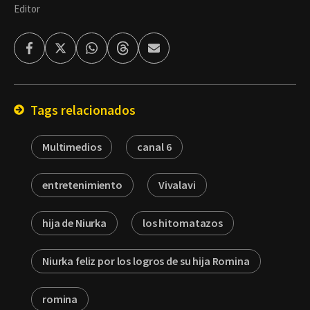
Editor
Facebook
Twitter
Whatsapp
Threads
Enviar
por
Email
Tags relacionados
Multimedios
canal 6
entretenimiento
Vivalavi
hija de Niurka
los hitomatazos
Niurka feliz por los logros de su hija Romina
romina