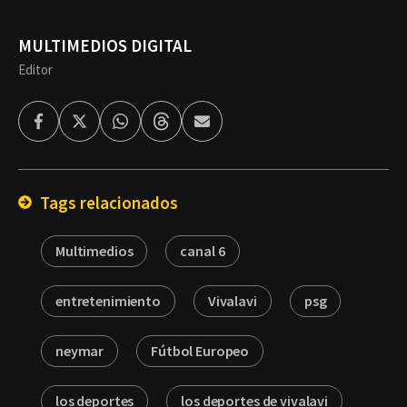
MULTIMEDIOS DIGITAL
Editor
Facebook
Twitter
Whatsapp
Threads
Enviar
por
Email
Tags relacionados
Multimedios
canal 6
entretenimiento
Vivalavi
psg
neymar
Fútbol Europeo
los deportes
los deportes de vivalavi