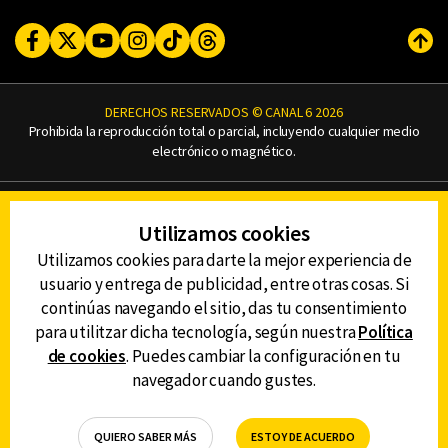
Facebook
Twitter
Youtube
Instagram
TikTok
Threads
Subi
DERECHOS RESERVADOS © CANAL 6 2026
Prohibida la reproducción total o parcial, incluyendo cualquier medio
electrónico o magnético.
CONTACTO
Utilizamos cookies
AVISO DE PRIVACIDAD
AVISO LEGAL
Utilizamos cookies para darte la mejor experiencia de
DEFENSORÍA DE LAS AUDIENCIAS
usuario y entrega de publicidad, entre otras cosas. Si
continúas navegando el sitio, das tu consentimiento
para utilitzar dicha tecnología, según nuestra
Política
de cookies
. Puedes cambiar la configuración en tu
DESCARGA LA APP DE CANAL 6
navegador cuando gustes.
QUIERO SABER MÁS
ESTOY DE ACUERDO