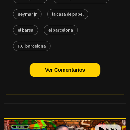
neymar jr
la casa de papel
el barsa
el barcelona
F.C. barcelona
Ver Comentarios