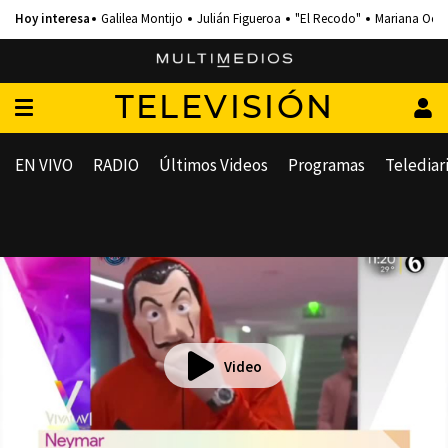
Galilea Montijo
Julián Figueroa
"El Recodo"
Mariana Och
TELEVISIÓN
EN VIVO
RADIO
Últimos Videos
Programas
Telediar
Video