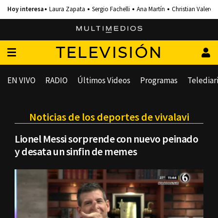
Laura Zapata
Sergio Fachelli
Ana Martín
Christian Valero
TELEVISIÓN
EN VIVO
RADIO
Últimos Videos
Programas
Telediar
Noticias de los deportes de vivalavi
Lionel Messi sorprende con nuevo peinado
y desata un sinfin de memes