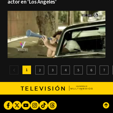
actor en 'Los Ángeles'
1
2
3
4
5
6
7
TELEVISIÓN
Facebook
Twitter
Youtube
Instagram
TikTok
Threads
Subi