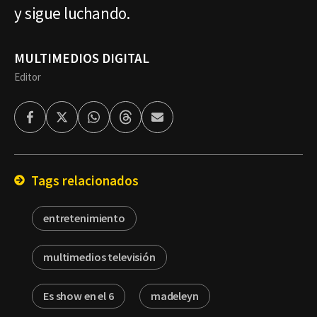
y sigue luchando.
MULTIMEDIOS DIGITAL
Editor
Facebook
Twitter
Whatsapp
Threads
Enviar
por
Email
Tags relacionados
entretenimiento
multimedios televisión
Es show en el 6
madeleyn