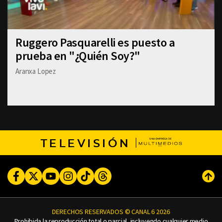
Ruggero Pasquarelli es puesto a
prueba en "¿Quién Soy?"
Aranxa Lopez
TELEVISIÓN
Facebook
Twitter
Youtube
Instagram
TikTok
Threads
Subi
DERECHOS RESERVADOS © CANAL 6 2026
Prohibida la reproducción total o parcial, incluyendo cualquier medio