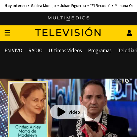
Galilea Montijo
Julián Figueroa
"El Recodo"
Mariana Och
TELEVISIÓN
EN VIVO
RADIO
Últimos Videos
Programas
Telediar
Video