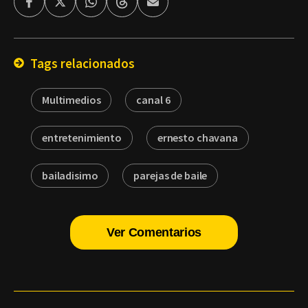
Facebook
Twitter
Whatsapp
Threads
Enviar
por
Email
Tags relacionados
Multimedios
canal 6
entretenimiento
ernesto chavana
bailadisimo
parejas de baile
Ver Comentarios