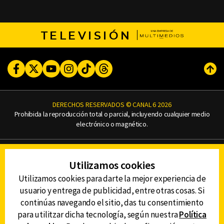
TELEVISIÓN
Facebook
Twitter
Youtube
Instagram
TikTok
Threads
Subi
DERECHOS RESERVADOS © CANAL 6 2026
Prohibida la reproducción total o parcial, incluyendo cualquier medio
electrónico o magnético.
CONTACTO
Utilizamos cookies
AVISO DE PRIVACIDAD
AVISO LEGAL
Utilizamos cookies para darte la mejor experiencia de
DEFENSORÍA DE LAS AUDIENCIAS
usuario y entrega de publicidad, entre otras cosas. Si
continúas navegando el sitio, das tu consentimiento
para utilitzar dicha tecnología, según nuestra
Política