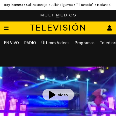
Galilea Montijo
Julián Figueroa
"El Recodo"
Mariana Och
TELEVISIÓN
EN VIVO
RADIO
Últimos Videos
Programas
Telediar
Video