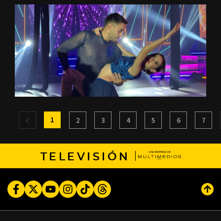
1
2
3
4
5
6
7
TELEVISIÓN
Facebook
Twitter
Youtube
Instagram
TikTok
Threads
Subi