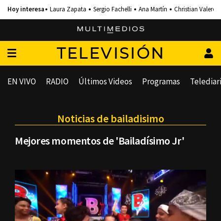
Laura Zapata
Sergio Fachelli
Ana Martín
Christian Valero
TELEVISIÓN
EN VIVO
RADIO
Últimos Videos
Programas
Telediar
Noticias de bailadisimo
Mejores momentos de 'Bailadísimo Jr'