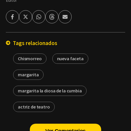
Editor
Facebook
Twitter
Whatsapp
Threads
Enviar
por
Email
Tags relacionados
Chismorreo
nueva faceta
margarita
margarita la diosa de la cumbia
actriz de teatro
Ver Comentarios