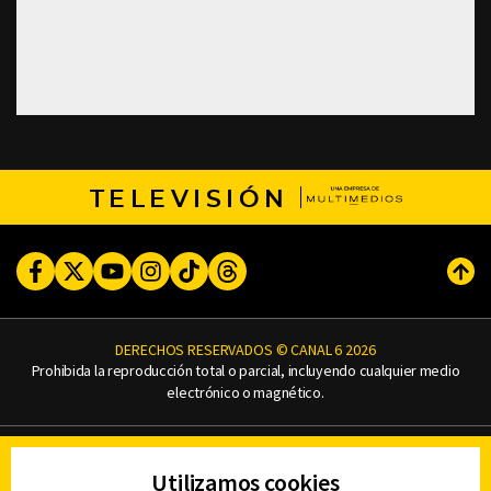
TELEVISIÓN
Facebook
Twitter
Youtube
Instagram
TikTok
Threads
Subi
DERECHOS RESERVADOS © CANAL 6 2026
Prohibida la reproducción total o parcial, incluyendo cualquier medio
electrónico o magnético.
CONTACTO
Utilizamos cookies
AVISO DE PRIVACIDAD