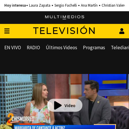
Laura Zapata
Sergio Fachelli
Ana Martín
Christian Valero
TELEVISIÓN
EN VIVO
RADIO
Últimos Videos
Programas
Telediar
Video