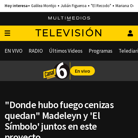
Galilea Montijo
Julián Figueroa
"El Recodo"
Mariana Och
TELEVISIÓN
EN VIVO
RADIO
Últimos Videos
Programas
Telediar
En vivo
"Donde hubo fuego cenizas
quedan" Madeleyn y 'El
Símbolo' juntos en este
proyecto