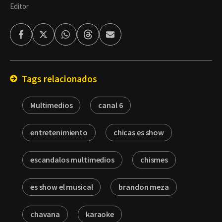
Editor
Facebook
Twitter
Whatsapp
Threads
Enviar
por
Email
Tags relacionados
Multimedios
canal 6
entretenimiento
chicas es show
escandalos multimedios
chismes
es show el musical
brandon meza
chavana
karaoke