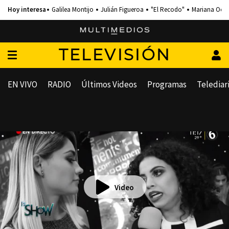
Galilea Montijo
Julián Figueroa
"El Recodo"
Mariana Och
TELEVISIÓN
EN VIVO
RADIO
Últimos Videos
Programas
Telediar
Video