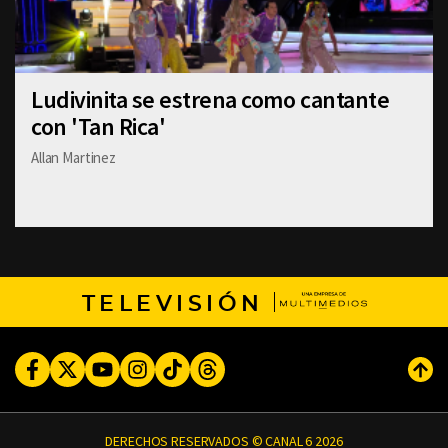
Ludivinita se estrena como cantante
con 'Tan Rica'
Allan Martinez
TELEVISIÓN
Facebook
Twitter
Youtube
Instagram
TikTok
Threads
Subi
DERECHOS RESERVADOS © CANAL 6 2026