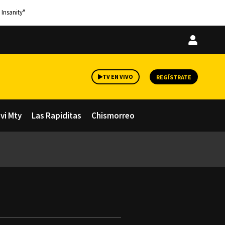
 Insanity"
Iniciar
sesión
TV EN VIVO
REGÍSTRATE
avi Mty
Las Rapiditas
Chismorreo