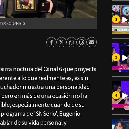
TER KONAN BIG
Facebook
Twitter
Whatsapp
Threads
Enviar
por
Email
 barra noctura del Canal 6 que proyecta
rente a lo que realmente es, es sin
 luchador muestra una personalidad
, pero en más de una ocasión no ha
sible, especialmente cuando de su
n programa de 'SNSerio', Eugenio
ablar de su vida personal y