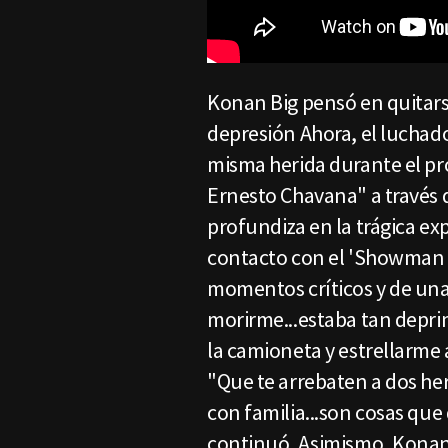
Konan Big pensó en quitarse
depresión Ahora, el luchador
misma herida durante el p
Ernesto Chavana" a través 
profundiza en la trágica e
contacto con el 'Showman 
momentos críticos y de una
morirme...estaba tan depr
la camioneta y estrellarme a
"Que te arrebaten a dos he
con familia...son cosas que
continuó. Asimismo, Konan 