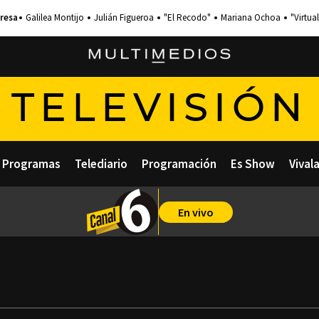
Galilea Montijo
Julián Figueroa
"El Recodo"
Mariana Ochoa
"Virtual
TELEVISIÓN
Programas
Telediario
Programación
Es Show
Vival
En vivo