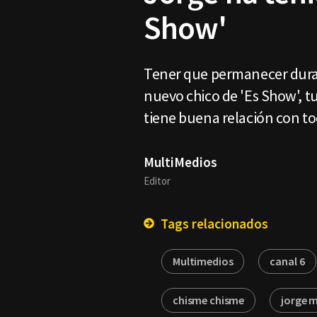
Show'
Tener que permanecer durant
nuevo chico de 'Es Show', t
tiene buena relación con 
MultiMedios
Editor
Tags relacionados
Multimedios
canal 6
chisme chisme
jorge 