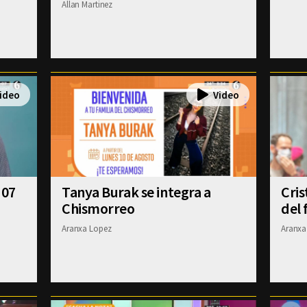
Allan Martinez
 07
Tanya Burak se integra a
Cris
Chismorreo
del 
Aranxa Lopez
Aranxa