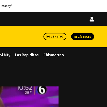
 Insanity"
Iniciar
sesión
TV EN VIVO
REGÍSTRATE
avi Mty
Las Rapiditas
Chismorreo