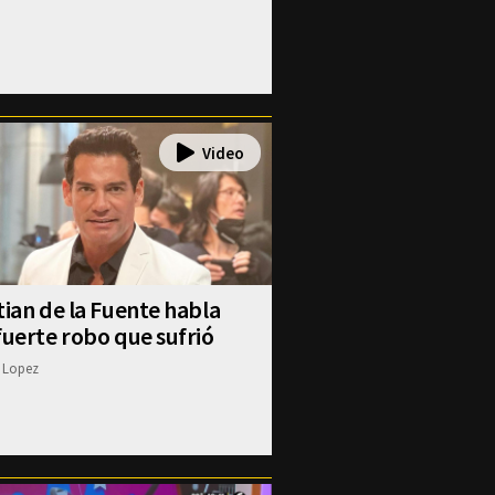
tian de la Fuente habla
fuerte robo que sufrió
 Lopez