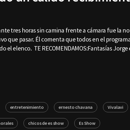
e tres horas sin camina frente a cámara fue la no
uvo que pasar. Él comenta que todos en el programa
todo el elenco. TE RECOMENDAMOS:Fantasías Jorge 
entretenimiento
ernesto chavana
Vivalavi
morales
chicos de es show
Es Show