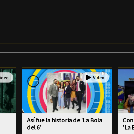
Así fue la historia de 'La Bola
Con
del 6'
'La 