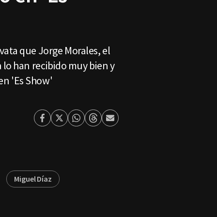
vata que Jorge Morales, el
 lo han recibido muy bien y
en 'Es Show'
Facebook
Twitter
Whatsapp
Threads
Enviar
por
Email
Miguel Díaz