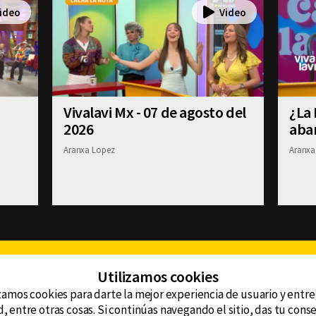
Vivalavi Mx - 07 de agosto del
¿La 
2026
aba
Aranxa Lopez
Aranxa
Facebook
Twitter
Youtube
Instagram
TikTok
Th
Utilizamos cookies
zamos cookies para darte la mejor experiencia de usuario y entr
, entre otras cosas. Si continúas navegando el sitio, das tu con