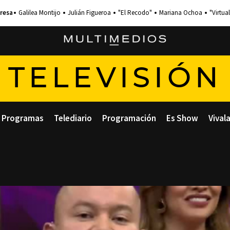
Galilea Montijo
Julián Figueroa
"El Recodo"
Mariana Ochoa
"Virtual
TELEVISIÓN
Programas
Telediario
Programación
Es Show
Vival