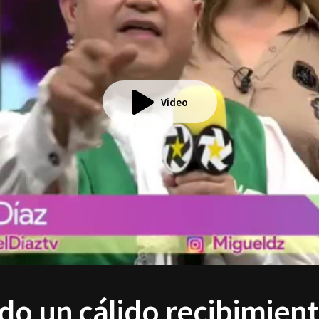
Video
do un cálido recibimient