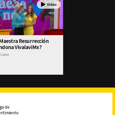
Maestra Resurrección
ndona VivalaviMx?
 Lopez
reads
Subir
ega de
sentimiento