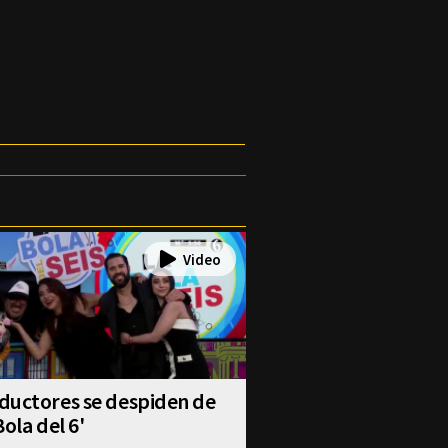
ductores se despiden de
Bola del 6'