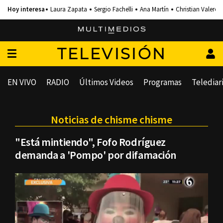
Laura Zapata
Sergio Fachelli
Ana Martín
Christian Valero
TELEVISIÓN
EN VIVO
RADIO
Últimos Videos
Programas
Telediar
Noticias de chisme chisme
"Está mintiendo", Fofo Rodríguez
demanda a 'Pompo' por difamación