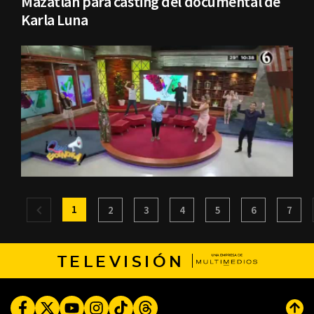
Mazatlán para casting del documental de
Karla Luna
1
2
3
4
5
6
7
TELEVISIÓN
Facebook
Twitter
Youtube
Instagram
TikTok
Threads
Subi