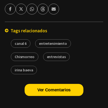
Facebook
Twitter
Whatsapp
Threads
Enviar
por
Email
Tags relacionados
canal 6
entretenimiento
Chismorreo
entrevistas
irina baeva
Ver Comentarios