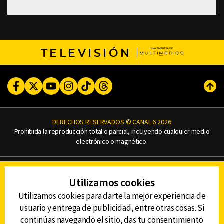
TELEVISIÓN
Facebook
Twitter
Youtube
Instagram
TikTok
Threads
Subi
DERECHOS RESERVADOS © CANAL 6 2026
Prohibida la reproducción total o parcial, incluyendo cualquier medio
electrónico o magnético.
CONTACTO
Utilizamos cookies
AVISO DE PRIVACIDAD
AVISO LEGAL
Utilizamos cookies para darte la mejor experiencia de
DEFENSORÍA DE LAS AUDIENCIAS
usuario y entrega de publicidad, entre otras cosas. Si
continúas navegando el sitio, das tu consentimiento