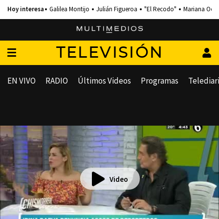
Galilea Montijo
Julián Figueroa
"El Recodo"
Mariana Och
TELEVISIÓN
EN VIVO
RADIO
Últimos Videos
Programas
Telediar
Video