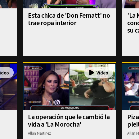
Esta chica de 'Don Fematt' no
'La
trae ropa interior
cond
su c
La operación que le cambió la
Piza
vida a 'La Morocha'
plei
Allan Martinez
Allan M