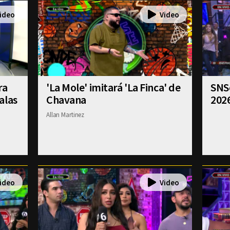
ra
'La Mole' imitará 'La Finca' de
SNSe
alas
Chavana
202
Allan Martinez