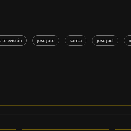
 televisión
jose jose
sarita
jose joel