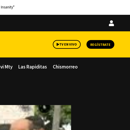
 Insanity"
Iniciar
sesión
TV EN VIVO
REGÍSTRATE
avi Mty
Las Rapiditas
Chismorreo