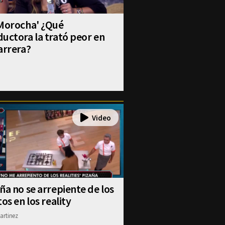
 Morocha' ¿Qué
uctora la trató peor en
arrera?
ña no se arrepiente de los
tos en los reality
artinez