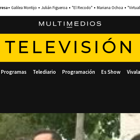
Galilea Montijo
Julián Figueroa
"El Recodo"
Mariana Ochoa
"Virtual
TELEVISIÓN
Programas
Telediario
Programación
Es Show
Vival