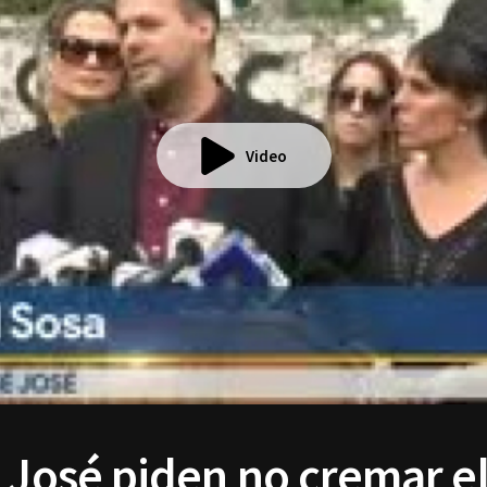
Video
é José piden no cremar e