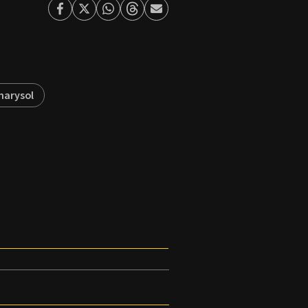
Facebook
Twitter
Whatsapp
Threads
Enviar
por
Email
marysol