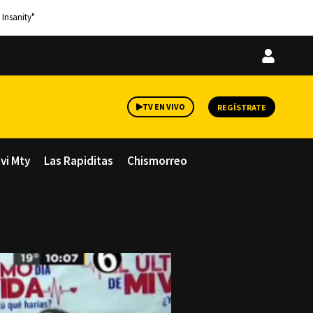
 Insanity"
Iniciar
sesión
TV EN VIVO
REGÍSTRATE
avi Mty
Las Rapiditas
Chismorreo