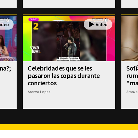
na?;
Celebridades que se les
Sofí
pasaron las copas durante
rum
conciertos
"ma
Aranxa Lopez
Aranxa
Facebook
Twitter
Youtube
Instagram
TikTok
Th