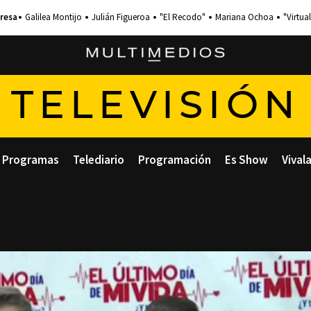
Galilea Montijo
Julián Figueroa
"El Recodo"
Mariana Ochoa
"Virtual
TELEVISIÓN
Programas
Telediario
Programación
Es Show
Vival