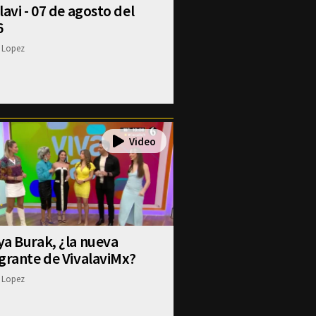
lavi - 07 de agosto del
6
 Lopez
a Burak, ¿la nueva
grante de VivalaviMx?
 Lopez