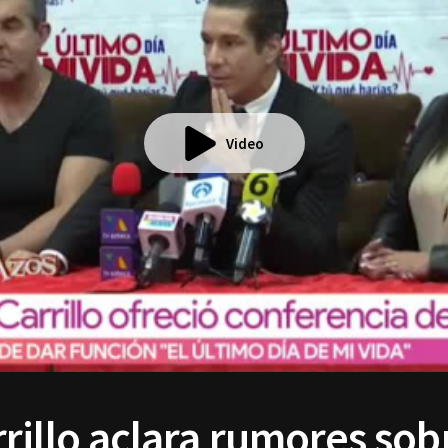
Video
rillo aclara rumores sob