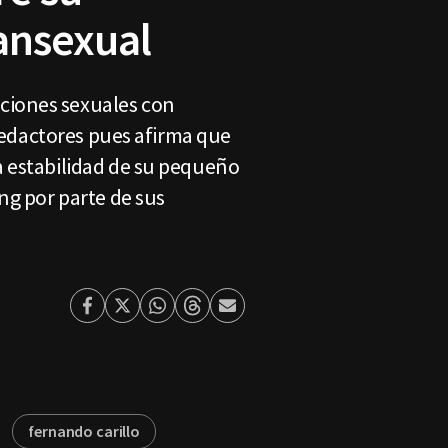
ransexual
ciones sexuales con
 redactores pues afirma que
a estabilidad de su pequeño
ng por parte de sus
Facebook
Twitter
Whatsapp
Threads
Enviar
por
Email
fernando carillo