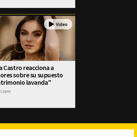
a Castro reacciona a
ores sobre su supuesto
trimonio lavanda"
 Lopez
reads
Subir