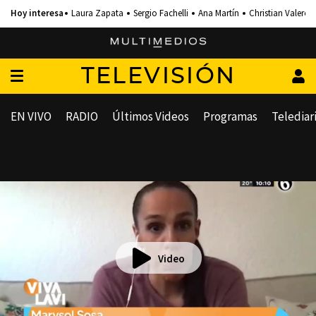
Laura Zapata
Sergio Fachelli
Ana Martín
Christian Valero
TELEVISIÓN
EN VIVO
RADIO
Últimos Videos
Programas
Telediar
Video