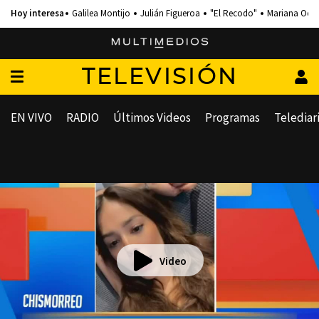
Galilea Montijo
Julián Figueroa
"El Recodo"
Mariana Och
TELEVISIÓN
EN VIVO
RADIO
Últimos Videos
Programas
Telediar
Video