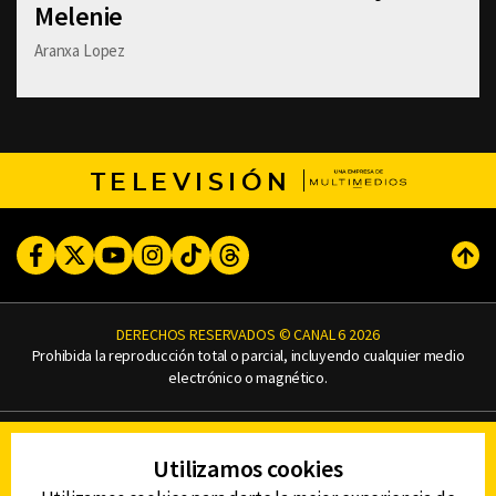
Melenie
Aranxa Lopez
TELEVISIÓN
Facebook
Twitter
Youtube
Instagram
TikTok
Threads
Subi
DERECHOS RESERVADOS © CANAL 6 2026
Prohibida la reproducción total o parcial, incluyendo cualquier medio
electrónico o magnético.
CONTACTO
Utilizamos cookies
AVISO DE PRIVACIDAD
AVISO LEGAL