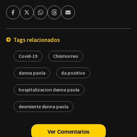
Facebook
Twitter
Whatsapp
Threads
Enviar
por
Email
Tags relacionados
Covid-19
Chismorreo
danna paola
da positivo
hospitalizacion danna paola
desmiente danna paola
Ver Comentarios