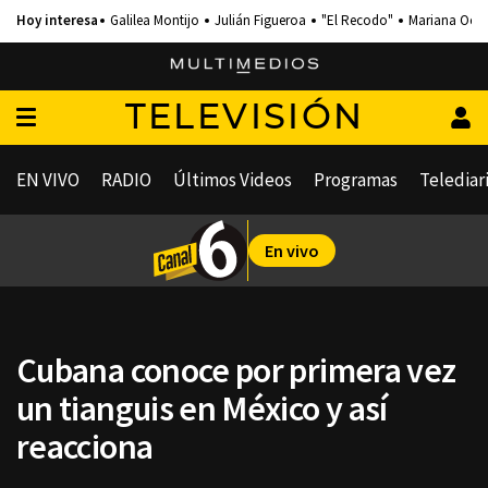
Galilea Montijo
Julián Figueroa
"El Recodo"
Mariana Och
TELEVISIÓN
EN VIVO
RADIO
Últimos Videos
Programas
Telediar
En vivo
Cubana conoce por primera vez
un tianguis en México y así
reacciona