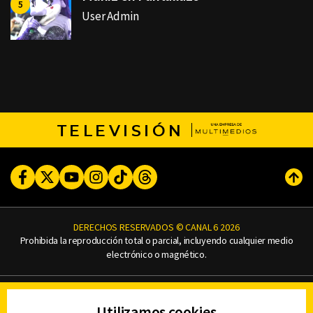
User Admin
TELEVISIÓN
Facebook
Twitter
Youtube
Instagram
TikTok
Threads
Subi
DERECHOS RESERVADOS © CANAL 6 2026
Prohibida la reproducción total o parcial, incluyendo cualquier medio
electrónico o magnético.
CONTACTO
Utilizamos cookies
AVISO DE PRIVACIDAD