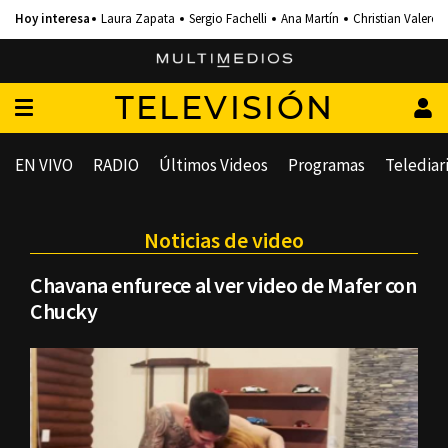
Laura Zapata
Sergio Fachelli
Ana Martín
Christian Valero
TELEVISIÓN
EN VIVO
RADIO
Últimos Videos
Programas
Telediar
Noticias de video
Chavana enfurece al ver video de Mafer con
Chucky