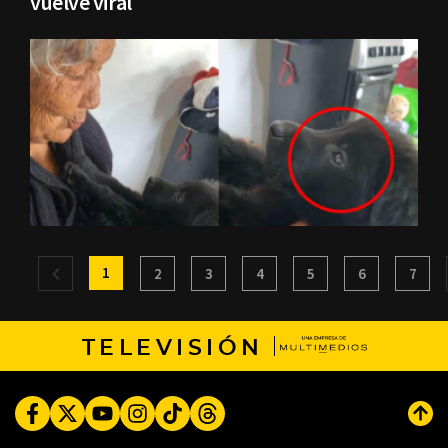
vuelve viral
1
2
3
4
5
6
7
TELEVISIÓN
Facebook
Twitter
Youtube
Instagram
TikTok
Threads
Subi