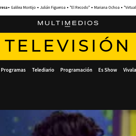
Galilea Montijo
Julián Figueroa
"El Recodo"
Mariana Ochoa
"Virtual
TELEVISIÓN
Programas
Telediario
Programación
Es Show
Vival