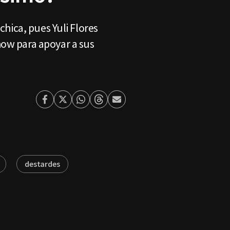
chica, pues Yuli Flores
how para apoyar a sus
Facebook
Twitter
Whatsapp
Threads
Enviar
por
Email
destardes