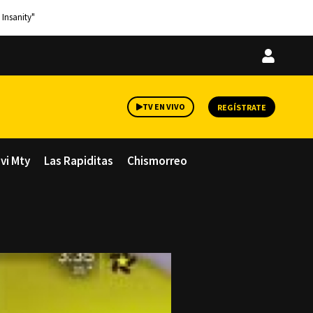
 Insanity"
Iniciar
sesión
TV EN VIVO
REGÍSTRATE
avi Mty
Las Rapiditas
Chismorreo