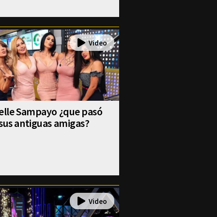
selle Sampayo ¿que pasó
sus antiguas amigas?