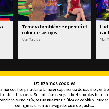
ra
Tamara también se operará el
Ludi
color de sus ojos
cant
Allan Martinez
Allan M
Facebook
Twitter
Youtube
Instagram
TikTok
Th
Utilizamos cookies
zamos cookies para darte la mejor experiencia de usuario y entr
, entre otras cosas. Si continúas navegando el sitio, das tu con
CONTACTO
tzar dicha tecnología, según nuestra
Política de cookies
. Puedes
AVISO DE PRIVACIDAD
ncluyendo
configuración en tu navegador cuando gustes.
AVISO LEGAL