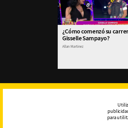
¿Cómo comenzó su carre
Gisselle Sampayo?
Allan Martinez
TELEVISIÓN
Utili
publicidad
DERECHOS RESERVADOS © CANAL 6 2026
para utili
Prohibida la reproducción total o parcial, i
cualquier medio electrónico o magnético.