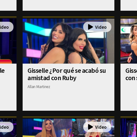
le
Gisselle ¿Por qué se acabó su
Gis
amistad con Ruby
con 
Allan Martinez