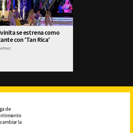
vinita se estrena como
ante con 'Tan Rica'
artinez
reads
Subir
ega de
sentimiento
 cambiar la