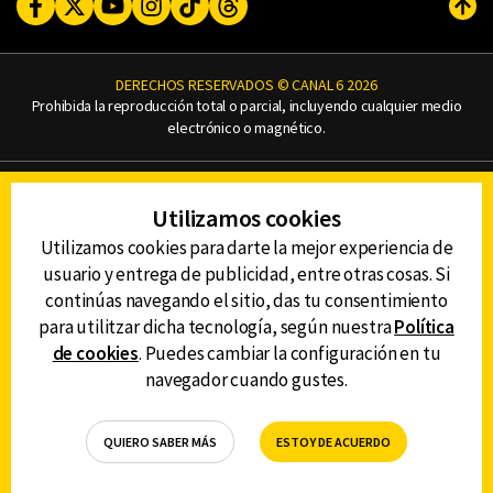
Facebook
Twitter
Youtube
Instagram
TikTok
Threads
Subi
DERECHOS RESERVADOS © CANAL 6 2026
Prohibida la reproducción total o parcial, incluyendo cualquier medio
electrónico o magnético.
CONTACTO
Utilizamos cookies
AVISO DE PRIVACIDAD
AVISO LEGAL
Utilizamos cookies para darte la mejor experiencia de
DEFENSORÍA DE LAS AUDIENCIAS
usuario y entrega de publicidad, entre otras cosas. Si
continúas navegando el sitio, das tu consentimiento
para utilitzar dicha tecnología, según nuestra
Política
de cookies
. Puedes cambiar la configuración en tu
DESCARGA LA APP DE CANAL 6
navegador cuando gustes.
QUIERO SABER MÁS
ESTOY DE ACUERDO