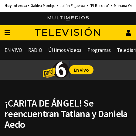
Galilea Montijo
Julián Figueroa
"El Recodo"
Mariana Och
TELEVISIÓN
EN VIVO
RADIO
Últimos Videos
Programas
Telediar
En vivo
¡CARITA DE ÁNGEL! Se
reencuentran Tatiana y Daniela
Aedo