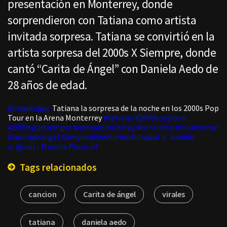
presentación en Monterrey, donde
sorprendieron con Tatiana como artista
invitada sorpresa. Tatiana se convirtió en la
artista sorpresa del 2000s X Siempre, donde
cantó “Carita de Ángel” con Daniela Aedo de
28 años de edad.
@marielapo
Tatiana la sorpresa de la noche en los 2000s Pop
Tour en la Arena Monterrey
#tatiana
#2000spoptour
#2000sporsiempre
#arenamonterrey
#concierto
#monterrey
#caritadeangel
#amylaniñadelamochilaazul
♬ sonido
original - Mariela Pocurull
Tags relacionados
cancion
Carita de ángel
virales
tatiana
daniela aedo