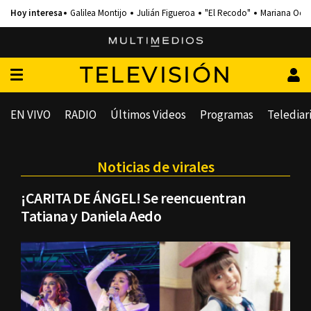
Galilea Montijo
Julián Figueroa
"El Recodo"
Mariana Och
TELEVISIÓN
EN VIVO
RADIO
Últimos Videos
Programas
Telediar
Noticias de virales
¡CARITA DE ÁNGEL! Se reencuentran
Tatiana y Daniela Aedo