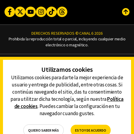
Facebook
Twitter
Youtube
Instagram
TikTok
Threads
Subi
DERECHOS RESERVADOS © CANAL 6 2026
Prohibida la reproducción total o parcial, incluyendo cualquier medio
electrónico o magnético.
CONTACTO
Utilizamos cookies
AVISO DE PRIVACIDAD
AVISO LEGAL
Utilizamos cookies para darte la mejor experiencia de
DEFENSORÍA DE LAS AUDIENCIAS
usuario y entrega de publicidad, entre otras cosas. Si
continúas navegando el sitio, das tu consentimiento
para utilitzar dicha tecnología, según nuestra
Política
de cookies
. Puedes cambiar la configuración en tu
DESCARGA LA APP DE CANAL 6
navegador cuando gustes.
QUIERO SABER MÁS
ESTOY DE ACUERDO