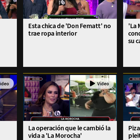
Esta chica de 'Don Fematt' no
'La
trae ropa interior
cond
su c
La operación que le cambió la
Piza
vida a 'La Morocha'
plei