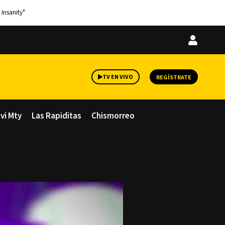
 Insanity"
Iniciar
sesión
TV EN VIVO
REGÍSTRATE
avi Mty
Las Rapiditas
Chismorreo