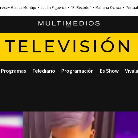
Galilea Montijo
Julián Figueroa
"El Recodo"
Mariana Ochoa
"Virtual
TELEVISIÓN
Programas
Telediario
Programación
Es Show
Vival