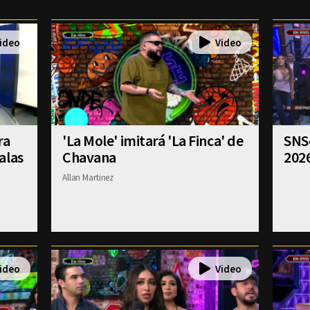
ra
'La Mole' imitará 'La Finca' de
SNSe
alas
Chavana
202
Allan Martinez