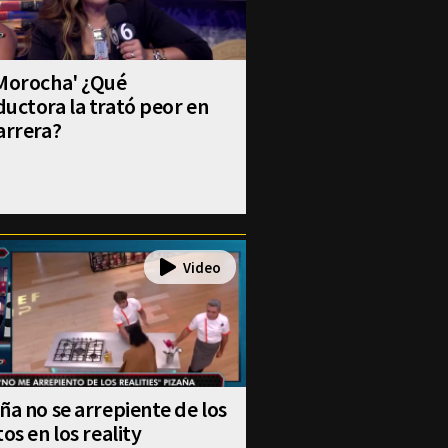
 Morocha' ¿Qué
uctora la trató peor en
arrera?
ña no se arrepiente de los
tos en los reality