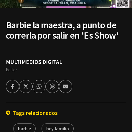
Barbie la maestra, a punto de
correrla por salir en 'Es Show'
MULTIMEDIOS DIGITAL
Editor
Facebook
Twitter
Whatsapp
Threads
Enviar
por
Email
Tags relacionados
barbie
hey familia