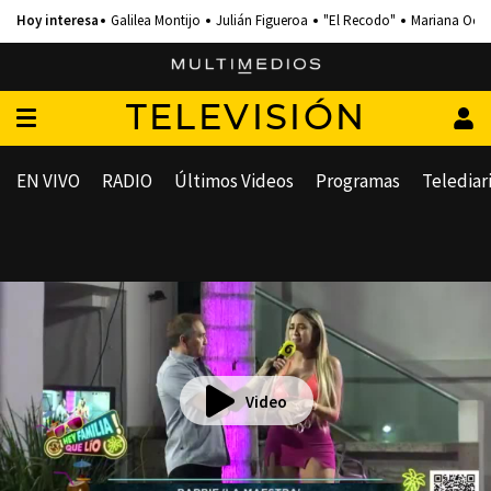
Galilea Montijo
Julián Figueroa
"El Recodo"
Mariana Och
TELEVISIÓN
EN VIVO
RADIO
Últimos Videos
Programas
Telediar
Video