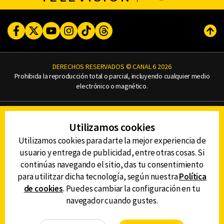
Facebook
Twitter
Youtube
Instagram
TikTok
Threads
Subi
DERECHOS RESERVADOS © CANAL 6 2026
Prohibida la reproducción total o parcial, incluyendo cualquier medio
electrónico o magnético.
CONTACTO
Utilizamos cookies
AVISO DE PRIVACIDAD
AVISO LEGAL
Utilizamos cookies para darte la mejor experiencia de
DEFENSORÍA DE LAS AUDIENCIAS
usuario y entrega de publicidad, entre otras cosas. Si
continúas navegando el sitio, das tu consentimiento
para utilitzar dicha tecnología, según nuestra
Política
de cookies
. Puedes cambiar la configuración en tu
DESCARGA LA APP DE CANAL 6
navegador cuando gustes.