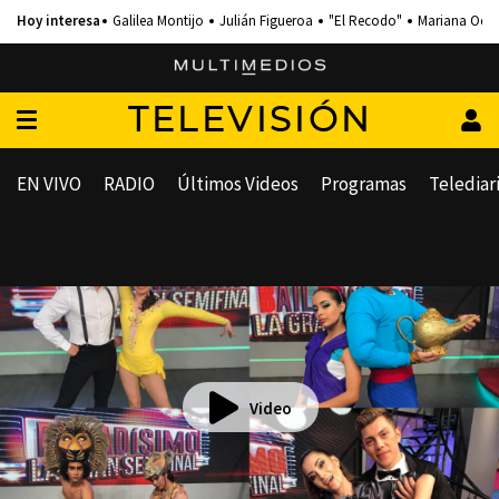
Galilea Montijo
Julián Figueroa
"El Recodo"
Mariana Och
TELEVISIÓN
EN VIVO
RADIO
Últimos Videos
Programas
Telediar
Video