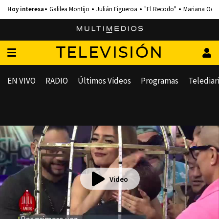
Galilea Montijo
Julián Figueroa
"El Recodo"
Mariana Och
TELEVISIÓN
EN VIVO
RADIO
Últimos Videos
Programas
Telediar
Video