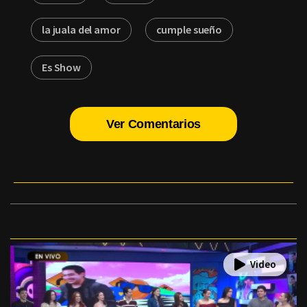
la juala del amor
cumple sueño
Es Show
Ver Comentarios