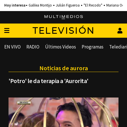
Galilea Montijo
Julián Figueroa
"El Recodo"
Mariana Och
TELEVISIÓN
EN VIVO
RADIO
Últimos Videos
Programas
Telediar
Noticias de aurora
'Potro' le da terapia a 'Aurorita'