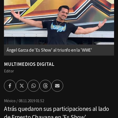
Ángel Garza de 'Es Show' al triunfo en la 'WWE'
MULTIMEDIOS DIGITAL
Editor
Facebook
Twitter
Whatsapp
Threads
Enviar
por
Email
México
08.11.2019 01:52
Atrás quedaron sus participaciones al lado
de Ernesto Chavana en 'Es Show'.