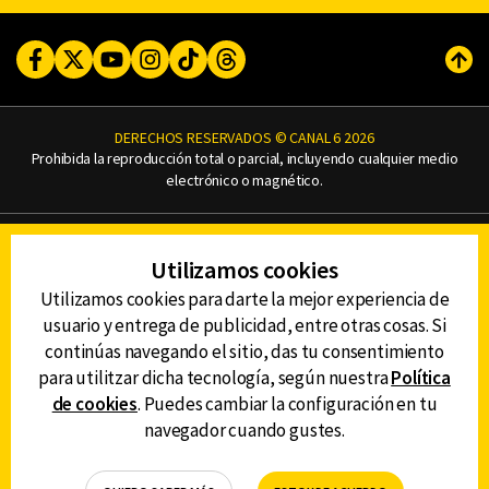
Facebook
Twitter
Youtube
Instagram
TikTok
Threads
Subi
DERECHOS RESERVADOS © CANAL 6 2026
Prohibida la reproducción total o parcial, incluyendo cualquier medio
electrónico o magnético.
CONTACTO
Utilizamos cookies
AVISO DE PRIVACIDAD
AVISO LEGAL
Utilizamos cookies para darte la mejor experiencia de
DEFENSORÍA DE LAS AUDIENCIAS
usuario y entrega de publicidad, entre otras cosas. Si
continúas navegando el sitio, das tu consentimiento
para utilitzar dicha tecnología, según nuestra
Política
de cookies
. Puedes cambiar la configuración en tu
DESCARGA LA APP DE CANAL 6
navegador cuando gustes.