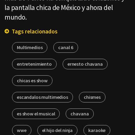
la pantalla chica de México y ahora del
mundo.
Tags relacionados
Multimedios
canal 6
entretenimiento
ernesto chavana
chicas es show
escandalos multimedios
chismes
es show el musical
chavana
wwe
el hijo del ninja
karaoke