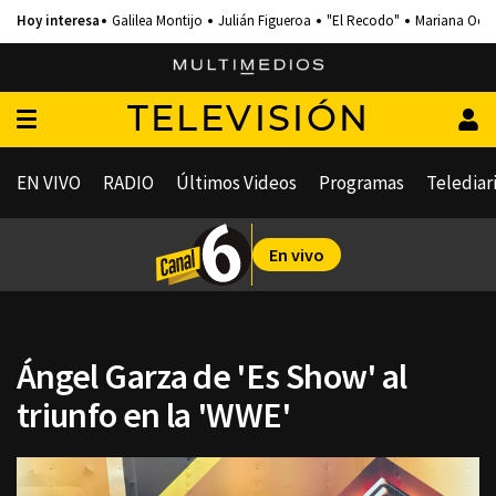
Galilea Montijo
Julián Figueroa
"El Recodo"
Mariana Och
TELEVISIÓN
EN VIVO
RADIO
Últimos Videos
Programas
Telediar
En vivo
Ángel Garza de 'Es Show' al
triunfo en la 'WWE'