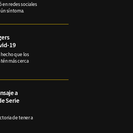
ó en redes sociales
gún síntoma.
gers
vid-19
a hecho que los
stén más cerca
nsaje a
de Serie
ctoria de tener a