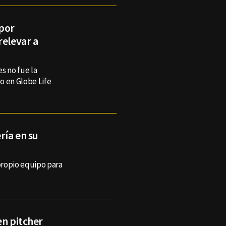
por
relevar a
s no fue la
o en Globe Life
ría en su
propio equipo para
en pitcher