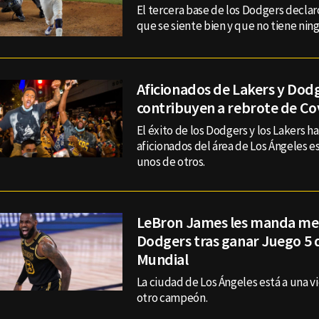
El tercera base de los Dodgers declar
que se siente bien y que no tiene nin
Aficionados de Lakers y Dod
contribuyen a rebrote de Co
El éxito de los Dodgers y los Lakers h
aficionados del área de Los Ángeles e
unos de otros.
LeBron James les manda me
Dodgers tras ganar Juego 5 
Mundial
La ciudad de Los Ángeles está a una vi
otro campeón.