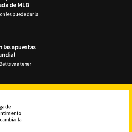
ada de MLB
on les puede dar la
n las apuestas
undial
Betts va a tener
reads
Subir
ega de
sentimiento
 cambiar la