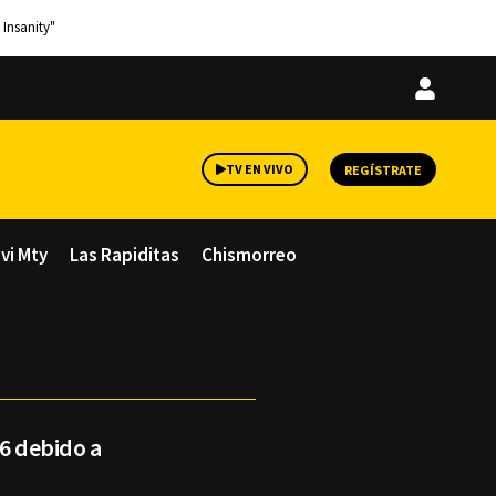
 Insanity"
Iniciar
sesión
TV EN VIVO
REGÍSTRATE
avi Mty
Las Rapiditas
Chismorreo
 6 debido a