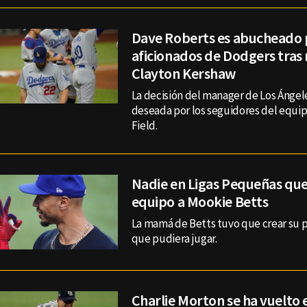
Dave Roberts es abucheado 
aficionados de Dodgers tras 
Clayton Kershaw
La decisión del manager de Los Ángele
deseada por los seguidores del equip
Field.
Nadie en Ligas Pequeñas que
equipo a Mookie Betts
La mamá de Betts tuvo que crear su 
que pudiera jugar.
Charlie Morton se ha vuelto 