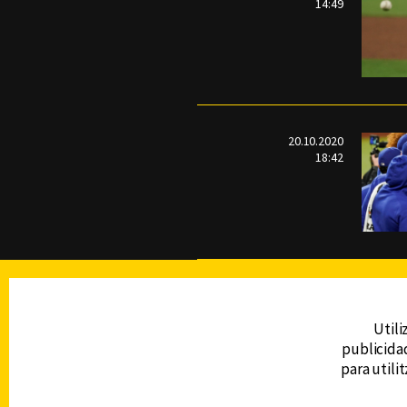
14:49
20.10.2020
18:42
TELEVISIÓN
Utili
publicidad
DERECHOS RESERVADOS © CANAL 6 2026
para utili
Prohibida la reproducción total o parcial, i
cualquier medio electrónico o magnético.