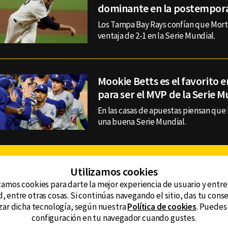
dominante en la postempor
Los Tampa Bay Rays confían que Mort
ventaja de 2-1 en la Serie Mundial.
Mookie Betts es el favorito e
para ser el MVP de la Serie M
En las casas de apuestas piensan que 
una buena Serie Mundial.
Facebook
Twitter
Youtube
Instagram
TikTok
Th
Utilizamos cookies
zamos cookies para darte la mejor experiencia de usuario y entr
, entre otras cosas. Si continúas navegando el sitio, das tu con
CONTACTO
tzar dicha tecnología, según nuestra
Política de cookies
. Puedes
AVISO DE PRIVACIDAD
ncluyendo
configuración en tu navegador cuando gustes.
AVISO LEGAL
DEFENSORÍA DE LAS AUDIENCIAS