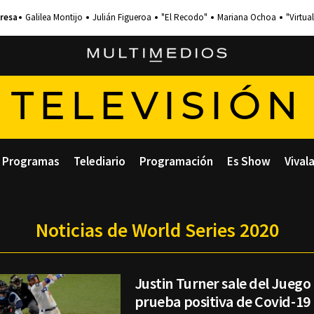
Galilea Montijo
Julián Figueroa
"El Recodo"
Mariana Ochoa
"Virtual
TELEVISIÓN
Programas
Telediario
Programación
Es Show
Vival
Noticias de World Series 2020
Justin Turner sale del Juego
prueba positiva de Covid-19