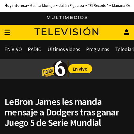
Galilea Montijo
Julián Figueroa
"El Recodo"
Mariana Och
TELEVISIÓN
EN VIVO
RADIO
Últimos Videos
Programas
Telediar
En vivo
LeBron James les manda
mensaje a Dodgers tras ganar
Juego 5 de Serie Mundial