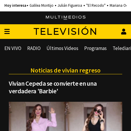
Galilea Montijo
Julián Figueroa
"El Recodo"
Mariana Och
TELEVISIÓN
EN VIVO
RADIO
Últimos Videos
Programas
Telediar
Noticias de vivian regreso
Vivian Cepeda se convierte en una
verdadera 'Barbie'