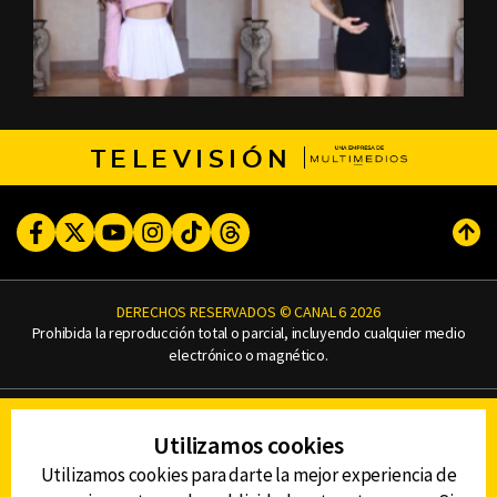
TELEVISIÓN
Facebook
Twitter
Youtube
Instagram
TikTok
Threads
Subi
DERECHOS RESERVADOS © CANAL 6 2026
Prohibida la reproducción total o parcial, incluyendo cualquier medio
electrónico o magnético.
CONTACTO
Utilizamos cookies
AVISO DE PRIVACIDAD
AVISO LEGAL
Utilizamos cookies para darte la mejor experiencia de
DEFENSORÍA DE LAS AUDIENCIAS