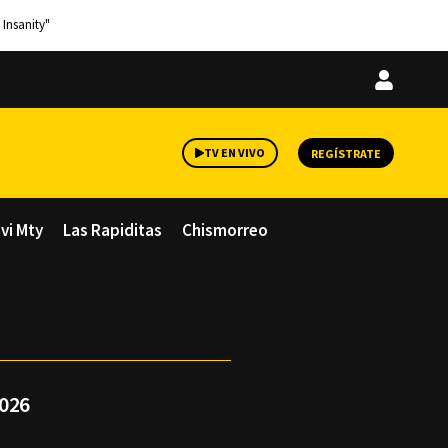
 Insanity"
Iniciar
sesión
TV EN VIVO
REGÍSTRATE
avi Mty
Las Rapiditas
Chismorreo
2026