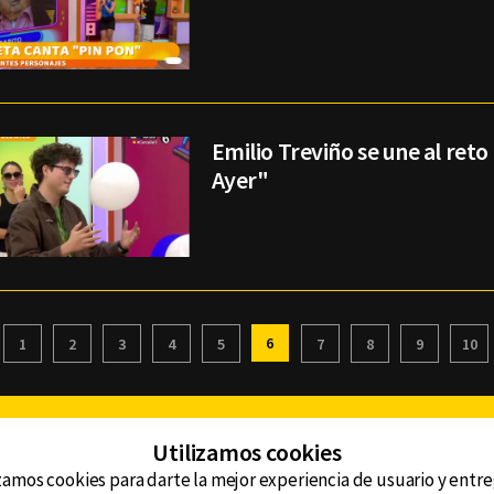
Emilio Treviño se une al ret
Ayer"
6
1
2
3
4
5
7
8
9
10
Facebook
Twitter
Youtube
Instagram
TikTok
Th
Utilizamos cookies
zamos cookies para darte la mejor experiencia de usuario y entr