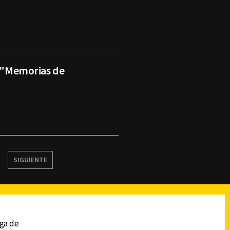
o "Memorias de
SIGUIENTE
reads
Subir
ega de