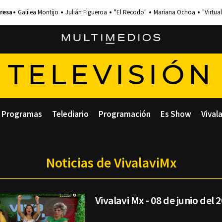
Galilea Montijo
Julián Figueroa
"El Recodo"
Mariana Ochoa
"Virtual
TELEVISIÓN
Programas
Telediario
Programación
Es Show
Vival
Noticias de VivalaviMx
Vivalavi Mx - 08 de junio del 