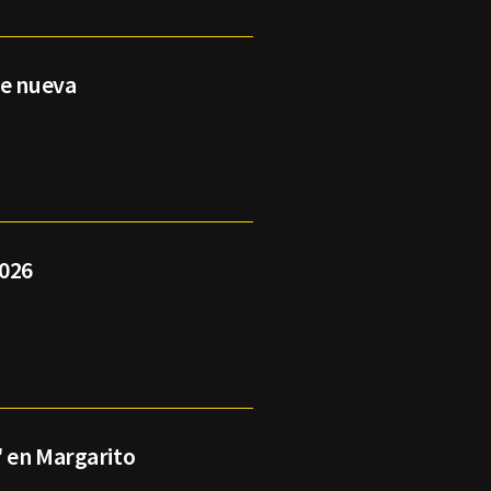
ne nueva
2026
' en Margarito