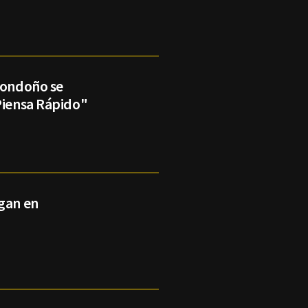
 Londoño se
Piensa Rápido"
egan en