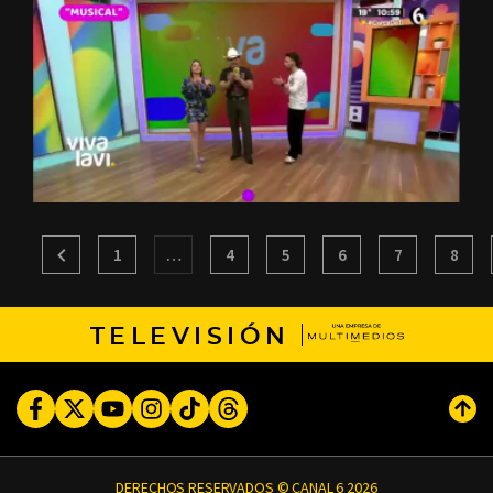
1
…
4
5
6
7
8
TELEVISIÓN
Facebook
Twitter
Youtube
Instagram
TikTok
Threads
Subi
DERECHOS RESERVADOS © CANAL 6 2026