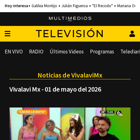
Galilea Montijo
Julián Figueroa
"El Recodo"
Mariana Och
TELEVISIÓN
EN VIVO
RADIO
Últimos Videos
Programas
Telediar
Noticias de VivalaviMx
Vivalavi Mx - 01 de mayo del 2026