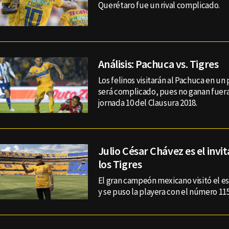
Querétaro fue un rival complicado.
Análisis: Pachuca vs. Tigres
Los felinos visitarán al Pachuca en un
será complicado, pues no ganan fuera
jornada 10 del Clausura 2018.
Julio César Chávez es el invi
los Tigres
El gran campeón mexicano visitó el es
y se puso la playera con el número 115