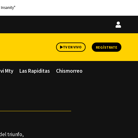
 Insanity"
Iniciar
sesión
TV EN VIVO
REGÍSTRATE
avi Mty
Las Rapiditas
Chismorreo
del triunfo,