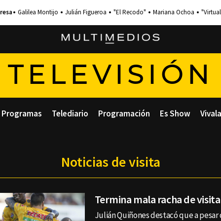
Galilea Montijo
Julián Figueroa
"El Recodo"
Mariana Ochoa
"Virtual
TELEVISIÓN
Programas
Telediario
Programación
Es Show
Vival
Noticias de visita
Termina mala racha de visita
Julián Quiñones destacó que a pesar 