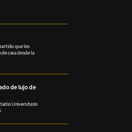
 partido que les
 de casa desde la
tado de lujo de
tadio Universitario
.